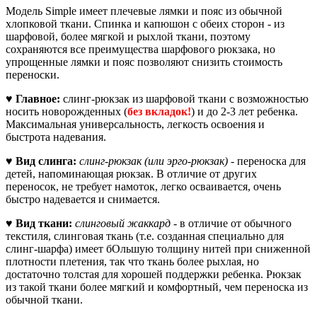
Модель Simple имеет плечевые лямки и пояс из обычной
хлопковой ткани. Спинка и капюшон с обеих сторон - из
шарфовой, более мягкой и рыхлой ткани, поэтому
сохраняются все преимущества шарфового рюкзака, но
упрощенные лямки и пояс позволяют снизить стоимость
переноски.
♥ Главное:
слинг-рюкзак из шарфовой ткани с возможностью
носить новорожденных (
без вкладок!
) и до 2-3 лет ребенка.
Максимальная универсальность, легкость освоения и
быстрота надевания.
♥ Вид слинга:
слинг-рюкзак (или эрго-рюкзак)
- переноска для
детей, напоминающая рюкзак. В отличие от других
переносок, не требует намоток, легко осваивается, очень
быстро надевается и снимается.
♥
Вид ткани:
слинговый жаккард
- в отличие от обычного
текстиля, слинговая ткань (т.е. созданная специально для
слинг-шарфа) имеет бОльшую толщину нитей при сниженной
плотности плетения, так что ткань более рыхлая, но
достаточно толстая для хорошей поддержки ребенка. Рюкзак
из такой ткани
более мягкий и комфортный, чем переноска из
обычной ткани.