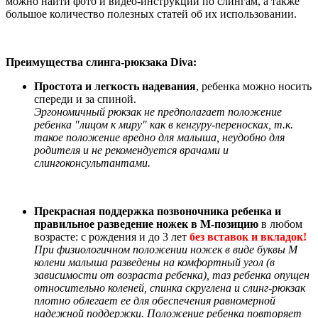
можно найти фото и видео-инструкции по слингам, а также
большое количество полезных статей об их использовании.
Преимущества слинга-рюкзака Diva:
Простота и легкость надевания
, ребенка можно носить
спереди и за спиной.
Эргономичный рюкзак не предполагает положение
ребенка "лицом к миру" как в кенгуру-переносках, т.к.
такое положение вредно для малыша, неудобно для
родителя и не рекомендуется врачами и
слингоконсультантами.
Прекрасная поддержка позвоночника ребенка и
правильное разведение ножек в М-позицию
в любом
возрасте: с рождения и до 3 лет
без вставок и вкладок!
При физиологичном положении ножек в виде буквы М
колени малыша разведены на комфортный угол (в
зависимости от возраста ребенка), таз ребенка опущен
относительно коленей, спинка скруглена и слинг-рюкзак
плотно облегает ее для обеспечения равномерной
надежной поддержки. Положение ребенка повторяет