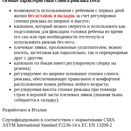
Особые характеристики слинга-рюкзака Diva:
возможность использования с ребенком с первых дней
жизни
без вставок и вкладок
за счет регулировки
спинки рюкзака по ширине и высоте;
капюшон, который можно свернуть и использовать как
подголовник для фиксации головки ребенка во время
его сна или при необходимости отстегнуть и
использовать рюкзак без него;
плечевые лямки, проложенные уплотнителем, можно
носить, застегивая как параллельно, так и перекрещивая
друг с другом;
капюшон по бокам имеет регулируемую сборку на
резинку;
регулируемое по ширине основание спинки слинга-
рюкзака, обеспечивающее правильное и комфортное
расположение ножек ребенка любого возраста;
регулируемая высота спинки рюкзака при помощи
строп в верхней части плечевых лямок (лишняя ткань
собирается в складку).
Разработано в Италии
Сертифицировано в соответствии с нормативами США
ASTM International Standard F2236-14 и ЕС EN 13209-2