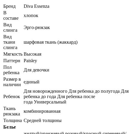
Бренд
Diva Essenza
В
хлопок
составе
Вид
Эрго-рюкзак
слинга
Вид
ткани
шарфовая ткань (жаккард)
слинга
Мягкость
Высокая
Паттерн
Paisley
Пол
Для девочки
ребенка
Размер в
единый
наличии
Для новорожденного Для ребенка до полугода Для
Ребенок
ребенка до года Для ребенка после
года Универсальный
Ткань
комбинированная
рюкзака
Толщина
Средней толщины
Белье
желтый/оранжевый розовый/красный сиреневый/