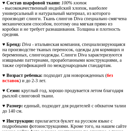
♥
Состав шарфовой ткани:
100% хлопок
-
высококачественный индийский хлопок, наиболее
универсальный и натуральный материал, из которого
производят слинги. Ткань слингов Diva специально смягчена
механическим способом, поэтому она мягкая прямо из
коробки и не требует разнашивания. Толщина и плотность
средняя.
♥
Бренд:
Diva -
итальянская компания, специализирующаяся
на производстве тканых переносок, одежды для кормящих и
беременных, слингоодежды. Слинги Diva характеризуются
изящными паттернами, проработанными конструкциями, а
также сертификацией по международным стандартам.
♥
Возраст ребенка:
подходит для новорожденных (
без
вставок
) и до 2-3 лет.
♥
Сезон:
круглый год, хорошо продувается летом благодаря
рыхлой слинговой ткани.
♥
Размер:
единый, подходит для родителей с обхватом талии
до 140 см.
♥
Инструкции:
прилагается буклет на русском языке с
подробными фотоинструкциями. Кроме того, на нашем сайте