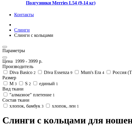
Подгузники Merries L54 (9-14 кг)
Контакты
Слинги
Слинги с кольцами
Параметры
Цена
1999
-
3999
р.
Производитель
Diva Basico
Diva Essenza
Mum's Era
Россия (
2
9
4
Размер
M
S
единый
3
2
1
Вид ткани
"алмазное" плетение
1
Cостав ткани
хлопок, бамбук
хлопок, лен
3
1
Слинги с кольцами для ноше