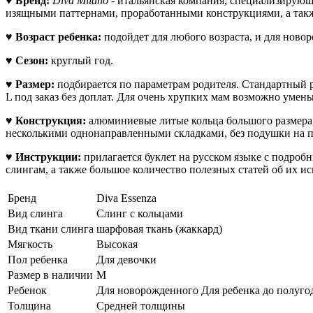
♥
Бренд:
Diva Milano
- итальянская компания, специализирующ
изящными паттернами, проработанными конструкциями, а так
♥
Возраст ребенка:
подойдет для любого возраста, и для ново
♥
Сезон:
круглый год.
♥
Размер:
подбирается по параметрам родителя. Стандартный 
L под заказ без доплат. Для очень хрупких мам возможно умень
♥ Конструкция:
алюминиевые литые кольца большого размера,
несколькими однонаправленными складками,
без подушки на п
♥
Инструкции:
прилагается буклет на русском языке с подро
слингам, а также большое количество полезных статей об их и
Бренд
Diva Essenza
Вид слинга
Слинг с кольцами
Вид ткани слинга
шарфовая ткань (жаккард)
Мягкость
Высокая
Пол ребенка
Для девочки
Размер в наличии
M
Ребенок
Для новорожденного Для ребенка до полугод
Толщина
Средней толщины