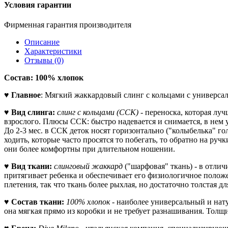
Условия гарантии
Фирменная гарантия производителя
Описание
Характеристики
Отзывы (0)
Состав: 100% хлопок
♥
Главное
: Мягкий жаккардовый слинг с кольцами с универса
♥
Вид слинга:
слинг с кольцами (ССК)
- переноска, которая лу
взрослого. Плюсы ССК: быстро надевается и снимается, в нем у
До 2-3 мес. в ССК деток носят горизонтально ("колыбелька" го
ходить, которые часто просятся то побегать, то обратно на руч
они более комфортны при длительном ношении.
♥
Вид ткани:
слинговый жаккард
("шарфовая" ткань) - в отлич
притягивает ребенка и обеспечивает его физиологичное полож
плетения, так что ткань более рыхлая, но достаточно толстая 
♥
Состав ткани:
100% хлопок
- наиболее универсальный и нату
она мягкая прямо из коробки и не требует разнашивания. Толщи