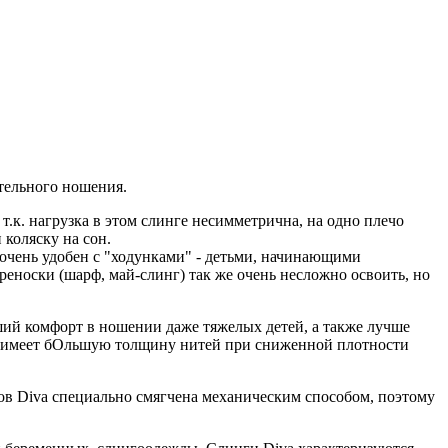
тельного ношения.
 т.к. нагрузка в этом слинге несимметрична, на одно плечо
 коляску на сон.
и очень удобен с "ходунками" - детьми, начинающими
ереноски (шарф, май-слинг) так же очень несложно освоить, но
льший комфорт в ношении даже тяжелых детей, а также лучше
ань имеет бОльшую толщину нитей при сниженной плотности
гов Diva специально смягчена механическим способом, поэтому