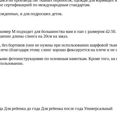
аяся на производстве тканых переносок, одежды для кормящих 
же сертификацией по международным стандартам.
рожденных, и для подросших деток.
размер М подходит для большинства мам и пап с размером 42-50
шение длины слинга на 20см на заказ.
 без бортиков (они не нужны при использовании шарфовой ткани
лечо (благодаря этому слинг хорошо фиксируется на плече и не с
бными фотоинструкциями по основным намоткам. Кроме того, на
спользовании.
а Для ребенка до года Для ребенка после года Универсальный