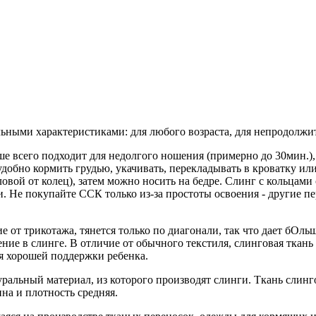
льными характеристиками: для любого возраста, для непродолжи
чше всего подходит для недолгого ношения (примерно до 30мин.),
добно кормить грудью, укачивать, перекладывать в кроватку или
ловой от колец), затем можно носить на бедре. Слинг с кольцам
ки. Не покупайте ССК только из-за простоты освоения - другие п
ие от трикотажа, тянется только по диагонали, так что дает бО
ение в слинге. В отличие от обычного текстиля, слинговая тк
для хорошей поддержки ребенка.
ральный материал, из которого производят слинги. Ткань слин
на и плотность средняя.