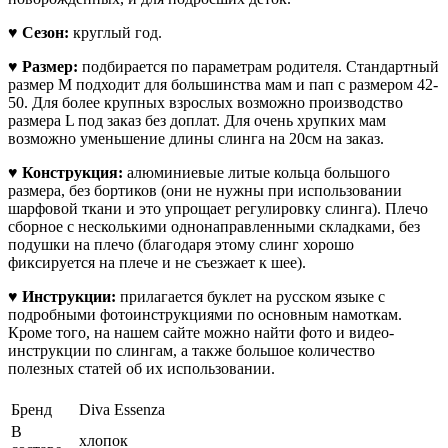
♥
Сезон:
круглый год.
♥
Размер:
подбирается по параметрам родителя. Стандартный
размер М подходит для большинства мам и пап с размером 42-
50. Для более крупных взрослых возможно производство
размера L под заказ без доплат. Для очень хрупких мам
возможно уменьшение длины слинга на 20см на заказ.
♥ Конструкция:
алюминиевые литые кольца большого
размера, без бортиков (они не нужны при использовании
шарфовой ткани и это упрощает регулировку слинга). Плечо
сборное с несколькими однонаправленными складками,
без
подушки на плечо (благодаря этому слинг хорошо
фиксируется на плече и не съезжает к шее).
♥
Инструкции:
прилагается буклет на русском языке с
подробными фотоинструкциями по основным намоткам.
Кроме того, на нашем сайте можно найти фото и видео-
инструкции по слингам, а также большое количество
полезных статей об их использовании.
Бренд
Diva Essenza
В
хлопок