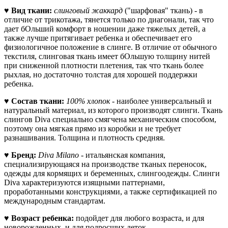
♥
Вид ткани:
слинговый жаккард
("шарфовая" ткань) - в
отличие от трикотажа, тянется только по диагонали, так что
дает бОльший комфорт в ношении даже тяжелых детей, а
также лучше притягивает ребенка и обеспечивает его
физиологичное положение в слинге. В отличие от обычного
текстиля, слинговая ткань имеет бОльшую толщину нитей
при сниженной плотности плетения, так что ткань более
рыхлая, но достаточно толстая для хорошей поддержки
ребенка.
♥
Состав ткани:
100% хлопок
- наиболее универсальный и
натуральный материал, из которого производят слинги. Ткань
слингов Diva специально смягчена механическим способом,
поэтому она мягкая прямо из коробки и не требует
разнашивания. Толщина и плотность средняя.
♥
Бренд:
Diva Milano
- итальянская компания,
специализирующаяся на производстве тканых переносок,
одежды для кормящих и беременных, слингоодежды. Слинги
Diva характеризуются изящными паттернами,
проработанными конструкциями, а также сертификацией по
международным стандартам.
♥
Возраст ребенка:
подойдет для любого возраста, и для
новорожденных, и для подросших деток.