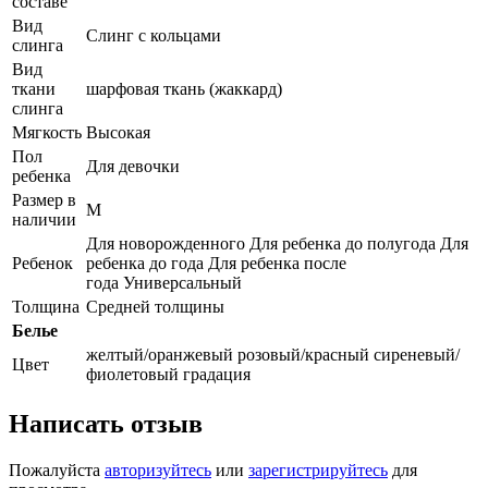
составе
Вид
Слинг с кольцами
слинга
Вид
ткани
шарфовая ткань (жаккард)
слинга
Мягкость
Высокая
Пол
Для девочки
ребенка
Размер в
M
наличии
Для новорожденного Для ребенка до полугода Для
Ребенок
ребенка до года Для ребенка после
года Универсальный
Толщина
Средней толщины
Белье
желтый/оранжевый розовый/красный сиреневый/
Цвет
фиолетовый градация
Написать отзыв
Пожалуйста
авторизуйтесь
или
зарегистрируйтесь
для