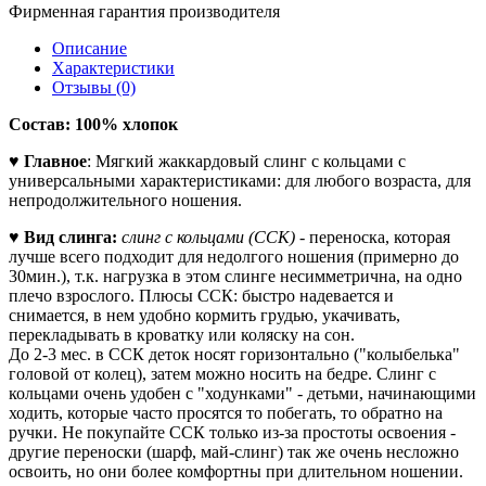
Фирменная гарантия производителя
Описание
Характеристики
Отзывы (0)
Состав: 100% хлопок
♥
Главное
: Мягкий жаккардовый слинг с кольцами с
универсальными характеристиками: для любого возраста, для
непродолжительного ношения.
♥
Вид слинга:
слинг с кольцами (ССК)
- переноска, которая
лучше всего подходит для недолгого ношения (примерно до
30мин.), т.к. нагрузка в этом слинге несимметрична, на одно
плечо взрослого. Плюсы ССК: быстро надевается и
снимается, в нем удобно кормить грудью, укачивать,
перекладывать в кроватку или коляску на сон.
До 2-3 мес. в ССК деток носят горизонтально ("колыбелька"
головой от колец), затем можно носить на бедре. Слинг с
кольцами очень удобен с "ходунками" - детьми, начинающими
ходить, которые часто просятся то побегать, то обратно на
ручки. Не покупайте ССК только из-за простоты освоения -
другие переноски (шарф, май-слинг) так же очень несложно
освоить, но они более комфортны при длительном ношении.