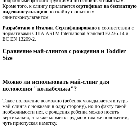
подробными фотоинструкциями по основным намоткам.
Кроме того, к слингу прилагается
сертификат на бесплатную
видеоконсультацию
по скайпу с опытным
слингоконсультантом.
Разработано в Италии
.
Сертифицировано
в соответствии с
нормативами США ASTM International Standard F2236-14 и
ЕС EN 13209-2.
Сравнение май-слингов с рождения и Toddler
Size
Можно ли использовать май-слинг для
положения "колыбелька"?
Такое положение возможно (ребенок укладывается внутрь
май-слинга с ножками в одну сторону), но по факту такой
необходимости нет, с рождения ребенка можно носить
вертикально, а также кормить грудью в том же положении,
чуть приспуская намотку.