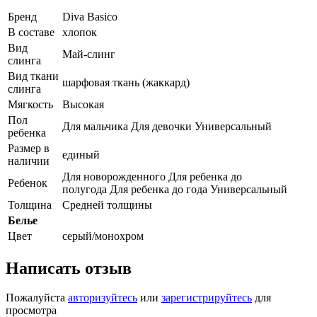
Бренд
Diva Basico
В составе
хлопок
Вид
Май-слинг
слинга
Вид ткани
шарфовая ткань (жаккард)
слинга
Мягкость
Высокая
Пол
Для мальчика Для девочки Универсальный
ребенка
Размер в
единый
наличии
Для новорожденного Для ребенка до
Ребенок
полугода Для ребенка до года Универсальный
Толщина
Средней толщины
Белье
Цвет
серый/монохром
Написать отзыв
Пожалуйста
авторизуйтесь
или
зарегистрируйтесь
для
просмотра