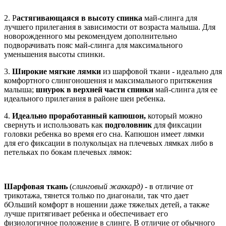
2. Р
астягивающаяся в высоту спинка
май-слинга для
лучшего прилегания в зависимости от возраста малыша. Для
новорожденного мы рекомендуем дополнительно
подворачивать пояс май-слинга для максимального
уменьшения высоты спинки.
3.
Широкие мягкие лямки
из шарфовой ткани - идеально для
комфортного слингоношения и максимального притяжения
малыша;
шнурок в верхней части спинки
май-слинга для ее
идеального прилегания в районе шеи ребенка.
4.
Идеально проработанный капюшон,
который можно
свернуть и использовать как
подголовник
для фиксации
головки ребенка во время его сна. Капюшон имеет лямки
для его фиксации в полукольцах на плечевых лямках либо в
петельках по бокам плечевых лямок:
Шарфовая ткань
(
слинговый жаккард)
- в отличие от
трикотажа, тянется только по диагонали, так что дает
бОльший комфорт в ношении даже тяжелых детей, а также
лучше притягивает ребенка и обеспечивает его
физиологичное положение в слинге. В отличие от обычного