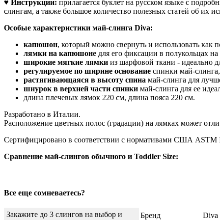
♥
Инструкции:
прилагается буклет на русском языке с подро
слингам, а также большое количество полезных статей об их и
Особые характеристики май-слинга Diva:
капюшон
, который можно свернуть и использовать как п
лямки на капюшоне
для его фиксации в полукольцах на
широкие мягкие лямки
из шарфовой ткани - идеально 
регулируемое по ширине основание
спинки май-слинга,
растягивающаяся в высоту спина
май-слинга для лучше
шнурок в верхней части спинки
май-слинга для ее идеа
длина плечевых лямок 220 см, длина пояса 220 см.
Разработано в Италии.
Расположение цветных полос (градации) на лямках может отли
Сертифицировано в соответствии с нормативами США ASTM Inte
Сравнение май-слингов обычного и Toddler Size:
Все еще сомневаетесь?
Закажите до 3 слингов на выбор и
Бренд
Diva