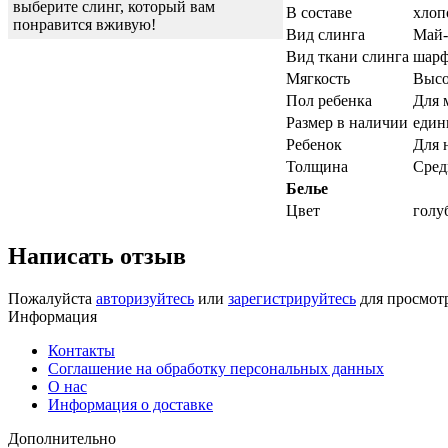
выберите слинг, который вам
В составе
хло
понравится вживую!
Вид слинга
Май-
Вид ткани слинга
шарф
Мягкость
Высо
Пол ребенка
Для 
Размер в наличии
еди
Ребенок
Для 
Толщина
Сред
Белье
Цвет
голу
Написать отзыв
Пожалуйста
авторизуйтесь
или
зарегистрируйтесь
для просмот
Информация
Контакты
Соглашение на обработку персональных данных
О нас
Информация о доставке
Дополнительно