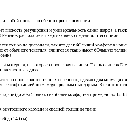
а и любой погоды, особенно прост в освоении.
ает гибкость регулировки и универсальность слинг-шарфа, а такж
 Ребенок располагается вертикально, спереди или за спиной.
нется только по диагонали, так что дает бОльший комфорт в нош
ие от обычного текстиля, слинговая ткань имеет бОльшую толщи
бенка.
ый материал, из которого производят слинги. Ткань слингов Di
 плотность средняя.
аяся на производстве тканых переносок, одежды для кормящих 
е сертификацией по международным стандартам. В слингах исп
старше (до 20кг), однако наиболее комфортен примерно до 12-18 
ия внутреннего кармана и средней толщины ткани.
ей до 140 см).