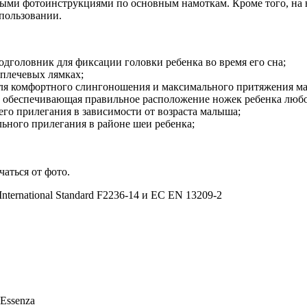
бными фотоинструкциями по основным намоткам. Кроме того, на 
спользовании.
одголовник для фиксации головки ребенка во время его сна;
 плечевых лямках;
для комфортного слингоношения и максимального притяжения м
 обеспечивающая правильное расположение ножек ребенка любог
го прилегания в зависимости от возраста малыша;
льного прилегания в районе шеи ребенка;
чаться от фото.
rnational Standard F2236-14 и ЕС EN 13209-2
 Essenza