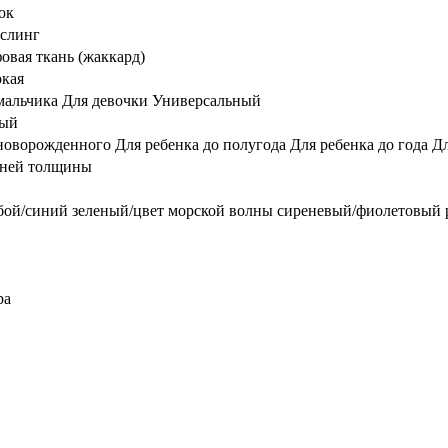
пок
слинг
овая ткань (жаккард)
кая
мальчика Для девочки Универсальный
ный
новорожденного Для ребенка до полугода Для ребенка до года Д
ней толщины
бой/синий зеленый/цвет морской волны сиреневый/фиолетовый
ра