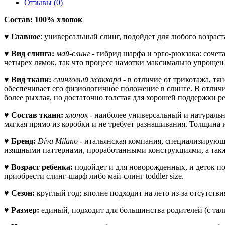
Отзывы (0)
Состав: 100% хлопок
♥
Главное
: универсальный слинг, подойдет для любого возраст
♥
Вид слинга:
май-слинг
- гибрид шарфа и эрго-рюкзака: сочет
четырех лямок, так что процесс намотки максимально упрощен!
♥
Вид ткани:
слинговый жаккард
- в отличие от трикотажа, тя
обеспечивает его физиологичное положение в слинге. В отлич
более рыхлая, но достаточно толстая для хорошей поддержки ре
♥
Состав ткани:
хлопок
- наиболее универсальный и натуральн
мягкая прямо из коробки и не требует разнашивания. Толщина и
♥
Бренд:
Diva Milano
-
итальянская компания, специализирующ
изящными паттернами, проработанными конструкциями, а такж
♥
Возраст ребенка:
подойдет и
для новорожденных, и деток по
приобрести слинг-шарф либо май-слинг toddler size.
♥
Сезон:
круглый год; вполне подходит на лето из-за отсутств
♥
Размер:
единый, подходит для большинства родителей (с тали