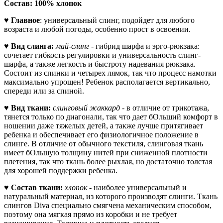
Состав: 100% хлопок
♥
Главное
: универсальный слинг, подойдет для любого
возраста и любой погоды, особенно прост в освоении.
♥
Вид слинга:
май-слинг
- гибрид шарфа и эрго-рюкзака:
сочетает гибкость регулировки и универсальность слинг-
шарфа, а также легкость и быстроту надевания рюкзака.
Состоит из спинки и четырех лямок, так что процесс намотки
максимально упрощен! Ребенок располагается вертикально,
спереди или за спиной.
♥
Вид ткани:
слинговый жаккард
- в отличие от трикотажа,
тянется только по диагонали, так что дает бОльший комфорт в
ношении даже тяжелых детей, а также лучше притягивает
ребенка и обеспечивает его физиологичное положение в
слинге. В отличие от обычного текстиля, слинговая ткань
имеет бОльшую толщину нитей при сниженной плотности
плетения, так что ткань более рыхлая, но достаточно толстая
для хорошей поддержки ребенка.
♥
Состав ткани:
хлопок
- наиболее универсальный и
натуральный материал, из которого производят слинги. Ткань
слингов Diva специально смягчена механическим способом,
поэтому она мягкая прямо из коробки и не требует