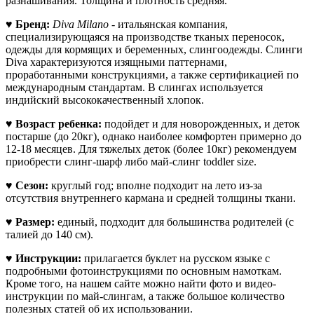
разнашивания. Толщина и плотность средняя.
♥
Бренд:
Diva Milano
-
итальянская компания,
специализирующаяся на производстве тканых переносок,
одежды для кормящих и беременных, слингоодежды. Слинги
Diva характеризуются изящными паттернами,
проработанными конструкциями, а также сертификацией по
международным стандартам. В слингах используется
индийский высококачественный хлопок.
♥
Возраст ребенка:
подойдет и
для новорожденных, и деток
постарше (до 20кг), однако наиболее комфортен примерно до
12-18 месяцев. Для тяжелых деток (более 10кг)
рекомендуем
приобрести слинг-шарф либо май-слинг toddler size.
♥
Сезон:
круглый год; вполне подходит на лето из-за
отсутствия внутреннего кармана и средней толщины ткани.
♥
Размер:
единый, подходит для большинства родителей (с
талией до 140 см).
♥
Инструкции:
прилагается буклет на русском языке с
подробными фотоинструкциями по основным намоткам.
Кроме того, на нашем сайте можно найти фото и видео-
инструкции по май-слингам, а также большое количество
полезных статей об их использовании.