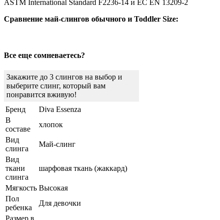
ASTM International Standard F2236-14 и ЕС EN 13209-2
Сравнение май-слингов обычного и Toddler Size:
Все еще сомневаетесь?
Закажите до 3 слингов на выбор и
выберите слинг, который вам
понравится вживую!
Бренд
Diva Essenza
В
хлопок
составе
Вид
Май-слинг
слинга
Вид
ткани
шарфовая ткань (жаккард)
слинга
Мягкость
Высокая
Пол
Для девочки
ребенка
Размер в