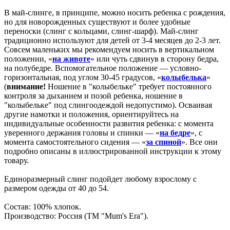
В май-слинге, в принципе, можно носить ребенка с рождения,
но для новорожденных существуют и более удобные
переноски (слинг с кольцами, слинг-шарф). Май-слинг
традиционно используют для детей от 3-4 месяцев до 2-3 лет.
Совсем маленьких мы рекомендуем носить в вертикальном
положении, «
на животе
» или чуть сдвинув в сторону бедра,
на полубедре. Вспомогательное положение — условно-
горизонтальная, под углом 30-45 градусов, «
колыбелька
»
(
внимание!
Ношение в "колыбельке" требует постоянного
контроля за дыханием и позой ребенка, ношение в
"колыбельке" под слингоодеждой недопустимо). Осваивая
другие намотки и положения, ориентируйтесь на
индивидуальные особенности развития ребенка: с момента
уверенного держания головы и спинки — «
на бедре
», с
момента самостоятельного сидения — «
за спиной
». Все они
подробно описаны в иллюстрированной инструкции к этому
товару.
Единоразмерный слинг подойдет любому взрослому с
размером одежды от 40 до 54.
Состав: 100% хлопок.
Производство: Россия (ТМ "Mum's Era").