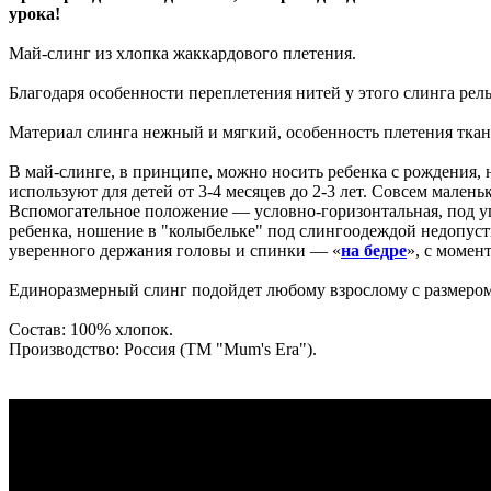
урока!
Май-слинг из хлопка жаккардового плетения.
Благодаря особенности переплетения нитей у этого слинга рел
Материал слинга нежный и мягкий, особенность плетения ткани 
В май-слинге, в принципе, можно носить ребенка с рождения,
используют для детей от 3-4 месяцев до 2-3 лет. Совсем мале
Вспомогательное положение — условно-горизонтальная, под уг
ребенка, ношение в "колыбельке" под слингоодеждой недопуст
уверенного держания головы и спинки — «
на бедре
», с момен
Единоразмерный слинг подойдет любому взрослому с размером 
Состав: 100% хлопок.
Производство: Россия (ТМ "Mum's Era").