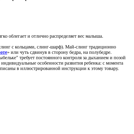
ягко облегает и отлично распределяет вес малыша.
слинг с кольцами, слинг-шарф). Май-слинг традиционно
оте
» или чуть сдвинув в сторону бедра, на полубедре.
бельке" требует постоянного контроля за дыханием и позой
 индивидуальные особенности развития ребенка: с момента
описаны в иллюстрированной инструкции к этому товару.