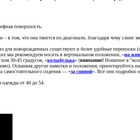
ьефная поверхность.
– в том, что она тянется по диагонали, благодаря чему слинг м
 но для новорожденных существуют и более удобные переноски (
ньких мы рекомендуем носить в вертикальном положении, «
на жив
лом 30-45 градусов, «
колыбелька
» (
внимание!
Ношение в "колы
имо). Осваивая другие намотки и положения, ориентируйтесь на
та самостоятельного сидения — «
за спиной
». Все они подробно 
одежды от 40 до 54.