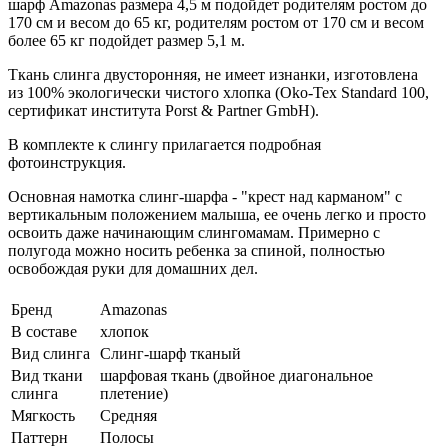
шарф Amazonas размера 4,5 м подойдет родителям ростом до
170 см и весом до 65 кг, родителям ростом от 170 см и весом
более 65 кг подойдет размер 5,1 м.
Ткань слинга двусторонняя, не имеет изнанки, изготовлена
из 100% экологически чистого хлопка (Oko-Tex Standard 100,
сертификат института Porst & Partner GmbH).
В комплекте к слингу прилагается подробная
фотоинструкция.
Основная намотка слинг-шарфа - "крест над карманом" с
вертикальным положением малыша, ее очень легко и просто
освоить даже начинающим слингомамам. Примерно с
полугода можно носить ребенка за спиной, полностью
освобождая руки для домашних дел.
Бренд
Amazonas
В составе
хлопок
Вид слинга
Слинг-шарф тканый
Вид ткани
шарфовая ткань (двойное диагональное
слинга
плетение)
Мягкость
Средняя
Паттерн
Полосы