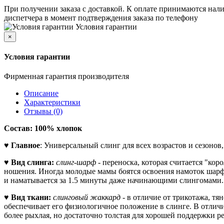
При получении заказа с доставкой. К оплате принимаются нали
диспетчера в момент подтверждения заказа по телефону
Условия гарантии
×
Условия гарантии
Фирменная гарантия производителя
Описание
Характеристики
Отзывы (0)
Состав: 100% хлопок
♥
Главное
: Универсальный слинг для всех возрастов и сезоно
♥
Вид слинга:
слинг-шарф
- переноска, которая считается "ко
ношения. Иногда молодые мамы боятся освоения намоток шарфа,
и наматывается за 1.5 минуты даже начинающими слингомами.
♥
Вид ткани:
слинговый жаккард
- в отличие от трикотажа, тя
обеспечивает его физиологичное положение в слинге. В отлич
более рыхлая, но достаточно толстая для хорошей поддержки ре