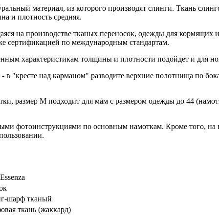
ральный материал, из которого производят слинги. Ткань слин
на и плотность средняя.
аяся на производстве тканых переносок, одежды для кормящих 
же сертификацией по международным стандартам.
ненным характеристикам толщины и плотности подойдет и
для н
 - в "кресте над карманом" разводите верхние полотнища по бока
тки, размер М подходит для мам с размером одежды до 44 (намот
бными фотоинструкциями по основным намоткам. Кроме того, на
спользовании.
 Essenza
пок
г-шарф тканый
овая ткань (жаккард)