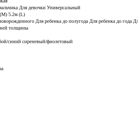
кая
мальчика Для девочки Универсальный
 (M) 5.2м (L)
новорожденного Для ребенка до полугода Для ребенка до года Д
ней толщины
бой/синий сиреневый/фиолетовый
ра