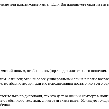
чные или пластиковые карты. Если Вы планируете оплачивать за
в, мягкий новым, особенно комфортен для длительного ношения.
ролем" слингов; это наиболее универсальный слинг в плане возра
 но абсолютно зря: для его использования достаточно всего одн
нется только по диагонали, так что дает бОльший комфорт в нош
ие от обычного текстиля, слинговая ткань имеет бОльшую толщи
бенка.