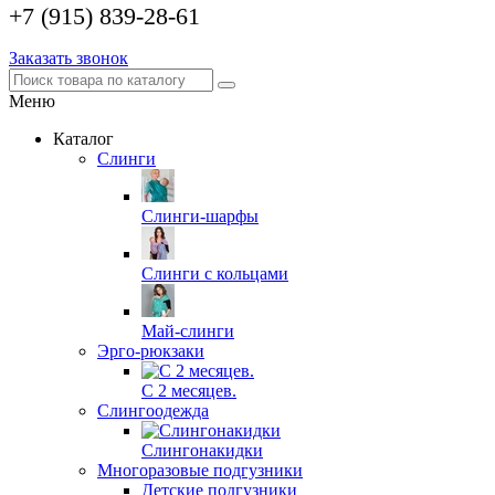
+7 (915) 839-28-61
Заказать звонок
Меню
Каталог
Слинги
Слинги-шарфы
Слинги с кольцами
Май-слинги
Эрго-рюкзаки
С 2 месяцев.
Слингоодежда
Слингонакидки
Многоразовые подгузники
Детские подгузники