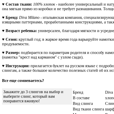
♥
Состав ткани:
100% хлопок
-
наиболее универсальный и нату
она мягкая прямо из коробки и не требует разнашивания. Толщи
♥
Бренд:
Diva Milano
- итальянская компания, специализирующ
изящными паттернами, проработанными конструкциями, а так
♥
Возраст ребенка:
универсален, благодаря мягкости и усред
♥
Сезон:
круглый год; в жаркое время года варьируйте намотки
продуваемости.
♥
Размер:
подбирается по параметрам родителя и способу намо
(намотка "крест над карманом" с узлом сзади).
♥
Инструкции:
прилагается буклет на русском языке с подро
слингам, а также большое количество полезных статей об их и
Все еще сомневаетесь?
Закажите до 3 слингов на выбор и
Бренд
Diva
выберите слинг, который вам
В составе
хло
понравится вживую!
Вид слинга
Слин
Вид ткани слинга
шарф