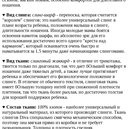
ношения.
♥
Вид слинга:
слинг-шарф
- переноска, которая считается
"королем" слингов; это наиболее универсальный слинг в
плане возраста ребенка, положения малыша в слинге,
длительности ношения. Иногда молодые мамы боятся
освоения намоток шарфа, но абсолютно зря: для его
использования достаточно всего одного "креста над
карманом", который осваивается очень быстро и
наматывается за 1.5 минуты даже начинающими слингомами.
♥
Вид ткани:
слинговый жаккард
- в отличие от трикотажа,
тянется только по диагонали, так что дает бОльший комфорт в
ношении даже тяжелых детей, а также лучше притягивает
ребенка и обеспечивает его физиологичное положение в
слинге. В отличие от обычного текстиля, слинговая ткань
имеет бОльшую толщину нитей при сниженной плотности
плетения, так что ткань более рыхлая, но достаточно толстая
для хорошей поддержки ребенка.
♥
Состав ткани:
100% хлопок
-
наиболее универсальный и
натуральный материал, из которого производят слинги. Ткань
слингов Diva специально смягчена механическим способом,
поэтому она мягкая прямо из коробки и не требует
разнашивания. Толщина и плотность средняя.