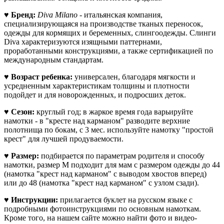
♥
Бренд:
Diva Milano
- итальянская компания,
специализирующаяся на производстве тканых переносок,
одежды для кормящих и беременных, слингоодежды. Слинги
Diva характеризуются изящными паттернами,
проработанными конструкциями, а также сертификацией по
международным стандартам.
♥
Возраст ребенка:
универсален, благодаря мягкости и
усредненным характеристикам толщины и плотности
подойдет и
для новорожденных, и подросших деток.
♥
Сезон:
круглый год; в жаркое время года варьируйте
намотки - в "кресте над карманом" разводите верхние
полотнища по бокам, с 3 мес. используйте намотку "простой
крест" для лучшей продуваемости.
♥
Размер:
подбирается по параметрам родителя и способу
намотки, размер М подходит для мам с размером одежды до 44
(намотка "крест над карманом" с выводом хвостов вперед)
или до 48 (намотка "крест над карманом" с узлом сзади).
♥
Инструкции:
прилагается буклет на русском языке с
подробными фотоинструкциями по основным намоткам.
Кроме того, на нашем сайте можно найти фото и видео-