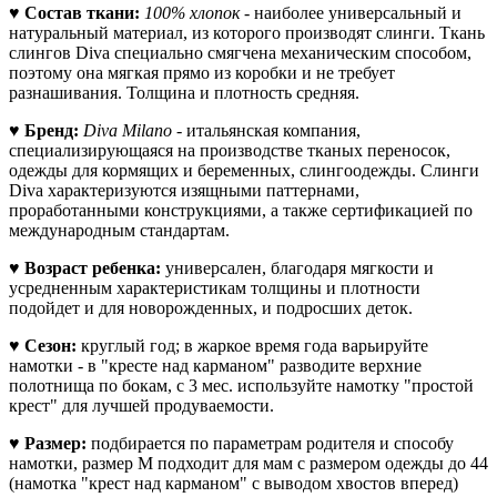
♥
Состав ткани:
100% хлопок
-
наиболее универсальный и
натуральный материал, из которого производят слинги. Ткань
слингов Diva специально смягчена механическим способом,
поэтому она мягкая прямо из коробки и не требует
разнашивания. Толщина и плотность средняя.
♥
Бренд:
Diva Milano
- итальянская компания,
специализирующаяся на производстве тканых переносок,
одежды для кормящих и беременных, слингоодежды. Слинги
Diva характеризуются изящными паттернами,
проработанными конструкциями, а также сертификацией по
международным стандартам.
♥
Возраст ребенка:
универсален, благодаря мягкости и
усредненным характеристикам толщины и плотности
подойдет и
для новорожденных, и подросших деток.
♥
Сезон:
круглый год; в жаркое время года варьируйте
намотки - в "кресте над карманом" разводите верхние
полотнища по бокам, с 3 мес. используйте намотку "простой
крест" для лучшей продуваемости.
♥
Размер:
подбирается по параметрам родителя и способу
намотки, размер М подходит для мам с размером одежды до 44
(намотка "крест над карманом" с выводом хвостов вперед)