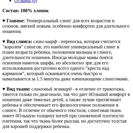
Отзывы (0)
Состав: 100% хлопок
♥
Главное
: Универсальный слинг для всех возрастов и
сезонов, мягкий новым, особенно комфортен для длительного
ношения.
♥
Вид слинга:
слинг-шарф
- переноска, которая считается
"королем" слингов; это наиболее универсальный слинг в
плане возраста ребенка, положения малыша в слинге,
длительности ношения. Иногда молодые мамы боятся
освоения намоток шарфа, но абсолютно зря: для его
использования достаточно всего одного "креста над
карманом", который осваивается очень быстро и
наматывается за 1.5 минуты даже начинающими слингомами.
♥
Вид ткани:
слинговый жаккард
- в отличие от трикотажа,
тянется только по диагонали, так что дает бОльший комфорт в
ношении даже тяжелых детей, а также лучше притягивает
ребенка и обеспечивает его физиологичное положение в
слинге. В отличие от обычного текстиля, слинговая ткань
имеет бОльшую толщину нитей при сниженной плотности
плетения, так что ткань более рыхлая, но достаточно толстая
для хорошей поддержки ребенка.