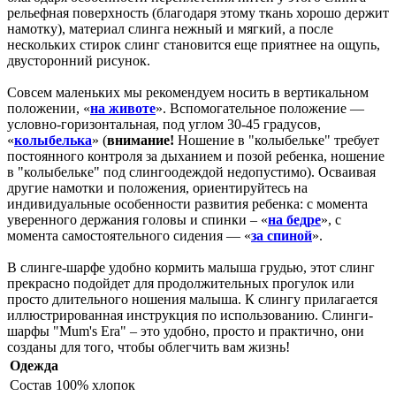
рельефная поверхность (благодаря этому ткань хорошо держит
намотку), материал слинга нежный и мягкий, а после
нескольких стирок слинг становится еще приятнее на ощупь,
двусторонний рисунок.
Совсем маленьких мы рекомендуем носить в вертикальном
положении, «
на животе
». Вспомогательное положение —
условно-горизонтальная, под углом 30-45 градусов,
«
колыбелька
» (
внимание!
Ношение в "колыбельке" требует
постоянного контроля за дыханием и позой ребенка, ношение
в "колыбельке" под слингоодеждой недопустимо). Осваивая
другие намотки и положения, ориентируйтесь на
индивидуальные особенности развития ребенка: с момента
уверенного держания головы и спинки – «
на бедре
», с
момента самостоятельного сидения — «
за спиной
».
В слинге-шарфе удобно кормить малыша грудью, этот слинг
прекрасно подойдет для продолжительных прогулок или
просто длительного ношения малыша. К слингу прилагается
иллюстрированная инструкция по использованию. Слинги-
шарфы "Mum's Era" – это удобно, просто и практично, они
созданы для того, чтобы облегчить вам жизнь!
Одежда
Состав
100% хлопок