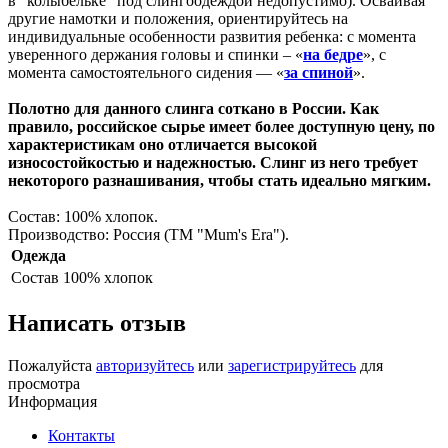
в "колыбельке" под слингоодеждой недопустимо). Осваивая
другие намотки и положения, ориентируйтесь на
индивидуальные особенности развития ребенка: с момента
уверенного держания головы и спинки – «
на бедре
», с
момента самостоятельного сидения — «
за спиной
».
Полотно для данного слинга соткано в России. Как
правило, российское сырье имеет более доступную цену, по
характеристикам оно отличается высокой
износостойкостью и надежностью. Слинг из него требует
некоторого разнашивания, чтобы стать идеально мягким.
Состав: 100% хлопок.
Производство: Россия (ТМ "Mum's Era").
Одежда
Состав
100% хлопок
Написать отзыв
Пожалуйста
авторизуйтесь
или
зарегистрируйтесь
для
просмотра
Информация
Контакты