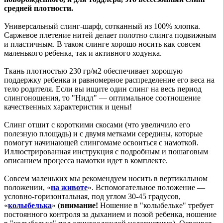
средней плотности.
Универсальный слинг-шарф, сотканный из 100% хлопка.
Саржевое плетение нитей делает полотно слинга подвижным
и пластичным. В таком слинге хорошо носить как совсем
маленького ребенка, так и активного ходунка.
Ткань плотностью 230 гр/м2 обеспечивает хорошую
поддержку ребенка и равномерное распределение его веса на
тело родителя. Если вы ищите один слинг на весь период
слингоношения, то "Нидл" — оптимальное соотношение
качественных характеристик и цены!
Слинг отшит с короткими скосами (что увеличило его
полезную площадь) и с двумя метками середины, которые
помогут начинающей слингомаме освоиться с намоткой.
Иллюстрированная инструкция с подробным и пошаговым
описанием процесса намотки идет в комплекте.
Совсем маленьких мы рекомендуем носить в вертикальном
положении, «
на животе
». Вспомогательное положение —
условно-горизонтальная, под углом 30-45 градусов,
«
колыбелька
» (
внимание!
Ношение в "колыбельке" требует
постоянного контроля за дыханием и позой ребенка, ношение